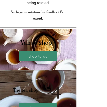
being rotated.
échage en rotation des feuilles
á l'air
S
chaud.
Yahoo!shop
shop to go
​The tea shop