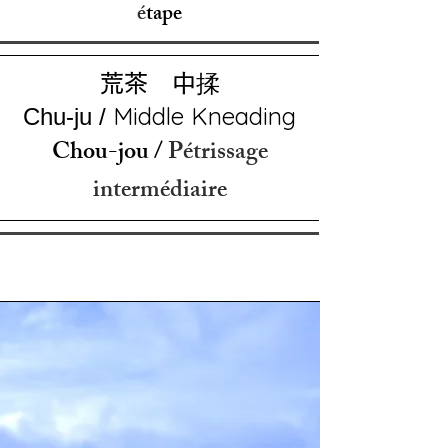
é
tape
荒茶 中揉
Middle Kneading
Chu-ju /
Chou-jou /
Pétrissage
intermédiaire