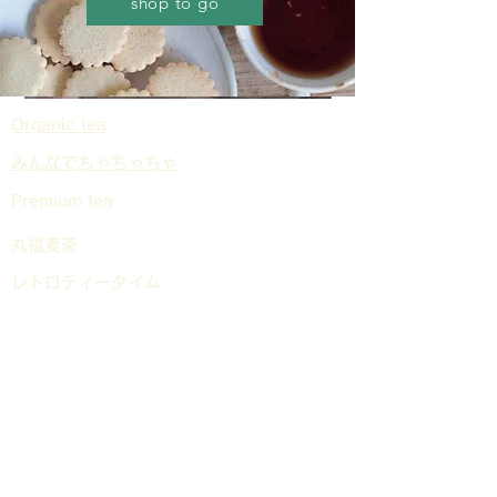
shop to go
Organic tea
​みんなでちゃちゃちゃ
Premium tea
丸福麦茶
レトロティータイム
ヨーグルトにかけるお茶
フジッティー
機能性茶
茶葉
ティーバッグ