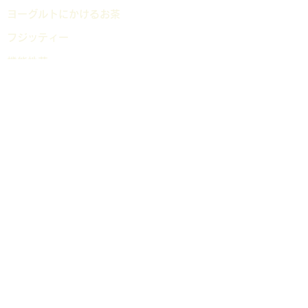
ヨーグルトにかけるお茶
フジッティー
機能性茶
茶葉
ティーバッグ
抹茶 粉末 パウダー
HOME
会社概要
お問い合わせ
こだわり
​ブログ
お茶ツアー
オンラインショップ