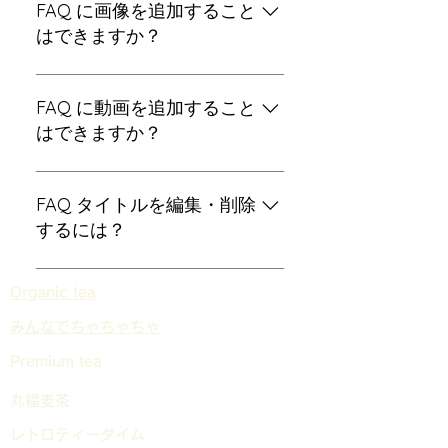
の設定から「質問を管理」ボタンを
FAQ に画像を追加すること
クリックしてください。
はできますか？
はい! 画像を追加するには、以下の手
順に従ってください： アプリ設定を
FAQ に動画を追加すること
開きます。 「質問を管理」ボタンを
はできますか？
をクリックします。 画像を添付した
い質問をクリックしてください。 回
はい！ユーザーは YouTube や
答を編集中に、画像アイコンをクリ
Vimeo から動画を追加できます。 ア
FAQ タイトルを編集・削除
ックしてライブラリから画像を追加
プリ設定を開きます。 「質問を管
するには？
してください。
理」ボタンををクリックします。 画
像を添付したい質問をクリックして
FAQ タイトルはアプリ設定の「設
Organic tea
ください。 回答を編集中に、動画ア
定」タブから編集できます。設定画
イコンをクリックしてライブラリか
面でタイトルのチェックを外すこと
​みんなでちゃちゃちゃ
ら動画を追加してください。 以上で
で非表示にすることができます。
Premium tea
す！動画のサムネイルが回答ボック
スに表示されます。
丸福麦茶
レトロティータイム