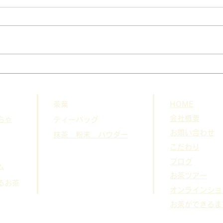
緑の
静岡北特別支援学校様
茶葉
HOME
会社概要
ちゃ
ティーバッグ
お問い合わせ
抹茶 粉末 パウダー
こだわり
​ブログ
ム
お茶ツアー
るお茶
オンラインショ
お茶ができるま