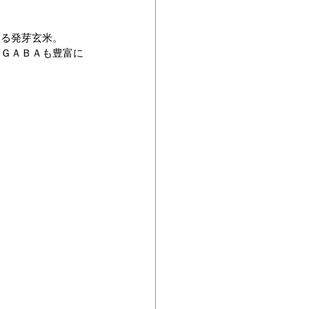
いる発芽玄米。
るＧＡＢＡも豊富に