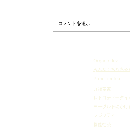
コメントを追加…
世界緑茶コンテスト2023
フロンティア賞受賞！
Organic tea
​みんなでちゃちゃ
Premium tea
丸福麦茶
レトロティータイ
ヨーグルトにかけ
フジッティー
機能性茶