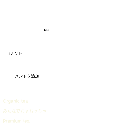
コメント
緑のタクシー
静岡北特別支援学校様
コメントを追加…
Organic tea
​みんなでちゃちゃちゃ
Premium tea